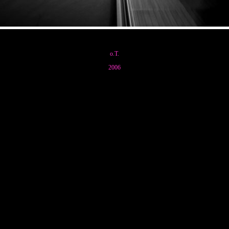
o.T.
2006