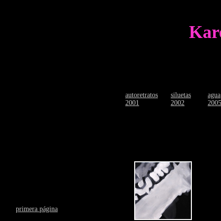
Kar
autoretratos
siluetas
agua
2001
2002
200
primera página